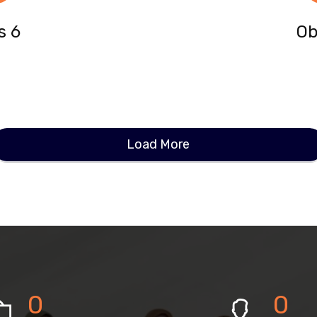
s 6
Ob
Load More
0
0