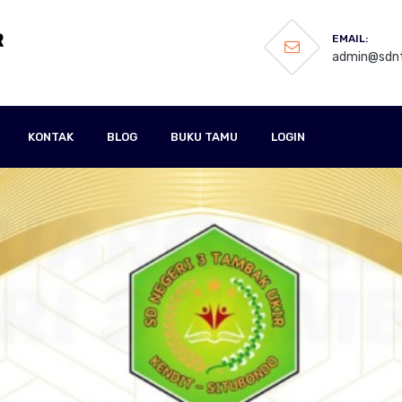
R
EMAIL:
admin@sdnt
KONTAK
BLOG
BUKU TAMU
LOGIN